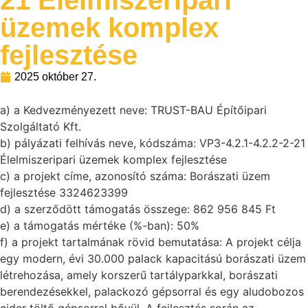
21 Élelmiszeripari
üzemek komplex
fejlesztése
2025 október 27.
a) a Kedvezményezett neve: TRUST-BAU Építőipari
Szolgáltató Kft.
b) pályázati felhívás neve, kódszáma: VP3-4.2.1-4.2.2-2-21
Élelmiszeripari üzemek komplex fejlesztése
c) a projekt címe, azonosító száma: Borászati üzem
fejlesztése 3324623399
d) a szerződött támogatás összege: 862 956 845 Ft
e) a támogatás mértéke (%-ban): 50%
f) a projekt tartalmának rövid bemutatása: A projekt célja
egy modern, évi 30.000 palack kapacitású borászati üzem
létrehozása, amely korszerű tartályparkkal, borászati
berendezésekkel, palackozó gépsorral és egy aludobozos