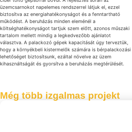
cider töltő gépsorral bővül. A fejlesztés során az
üzemcsarnokot napelemes rendszerrel látjuk el, ezzel
biztosítva az energiahatékonyságot és a fenntartható
működést. A beruházás minden eleménél a
költséghatékonyságot tartjuk szem előtt, azonos műszaki
tartalom mellett mindig a legkedvezőbb ajánlatot
választva. A palackozó gépek kapacitását úgy terveztük,
hogy a környékbeli kistermelők számára is bérpalackozási
lehetőséget biztosítsunk, ezáltal növelve az üzem
kihasználtságát és gyorsítva a beruházás megtérülését.
Még több izgalmas projekt